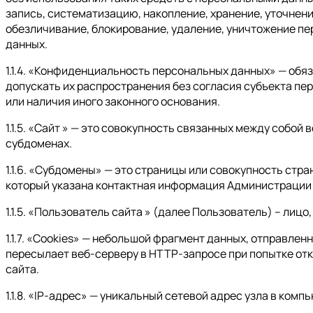
запись, систематизацию, накопление, хранение, уточнени
обезличивание, блокирование, удаление, уничтожение п
данных.
1.1.4. «Конфиденциальность персональных данных» — об
допускать их распространения без согласия субъекта пе
или наличия иного законного основания.
1.1.5. «Сайт » — это совокупность связанных между собой 
субдоменах.
1.1.6. «Субдомены» — это страницы или совокупность стр
который указана контактная информация Администрации
1.1.5. «Пользователь сайта » (далее Пользователь) – ли
1.1.7. «Cookies» — небольшой фрагмент данных, отправле
пересылает веб-серверу в HTTP-запросе при попытке от
сайта.
1.1.8. «IP-адрес» — уникальный сетевой адрес узла в комп