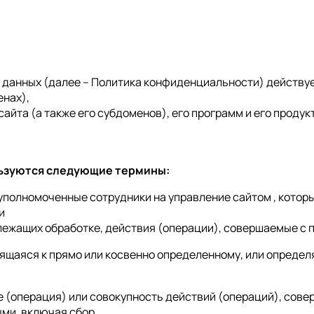
анных (далее – Политика конфиденциальности) действует 
енах),
айта (а также его субдоменов), его программ и его продук
льзуются следующие термины:
 уполномоченные сотрудники на управление сайтом , котор
и
лежащих обработке, действия (операции), совершаемые с
сящаяся к прямо или косвенно определенному, или опреде
ие (операция) или совокупность действий (операций), со
ми, включая сбор,