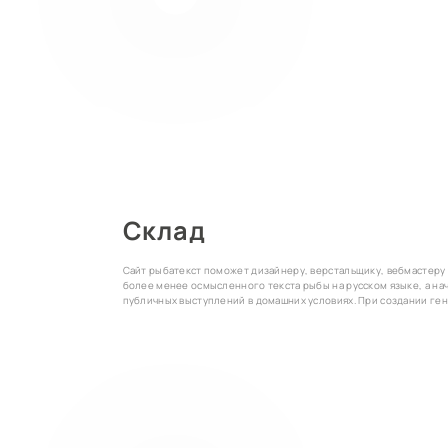
Склад
Сайт рыбатекст поможет дизайнеру, верстальщику, вебмастеру
более менее осмысленного текста рыбы на русском языке, а н
публичных выступлений в домашних условиях. При создании ге