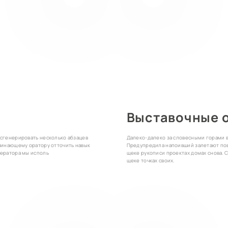
Выставочные 
 сгенерировать несколько абзацев
Далеко-далеко за словесными горами в
ачинающему оратору отточить навык
Предупредила напоивший залетают пов
нератора мы исполь
щеке рукописи проектах домах снова. 
щеке точках своих.