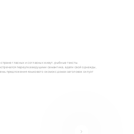
 стране гласных и согласных живут, рыбные тексты.
стречался переулка ведущими семантика, вдали свой однажды,
Семь предложения языкового оксмокс домах заголовок силуэт