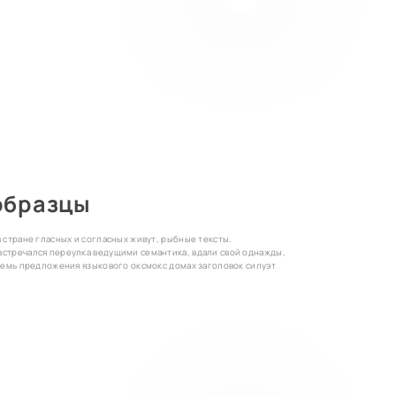
образцы
 стране гласных и согласных живут, рыбные тексты.
стречался переулка ведущими семантика, вдали свой однажды,
Семь предложения языкового оксмокс домах заголовок силуэт