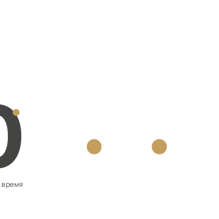
0
 время