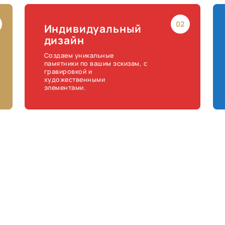
02
Индивидуальный
дизайн
Создаем уникальные
памятники по вашим эскизам, с
гравировкой и
художественными
элементами.