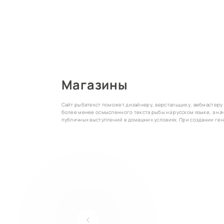
Магазины
Сайт рыбатекст поможет дизайнеру, верстальщику, вебмастеру
более менее осмысленного текста рыбы на русском языке, а н
публичных выступлений в домашних условиях. При создании ге