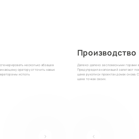
Производство
 сгенерировать несколько абзацев
Далеко-далеко за словесными горами в
ачинающему оратору отточить навык
Предупредила напоивший залетают пов
нератора мы исполь
щеке рукописи проектах домах снова. 
щеке точках своих.