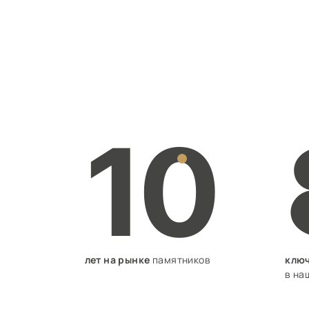
10
лет на рынке
памятников
ключ
в на