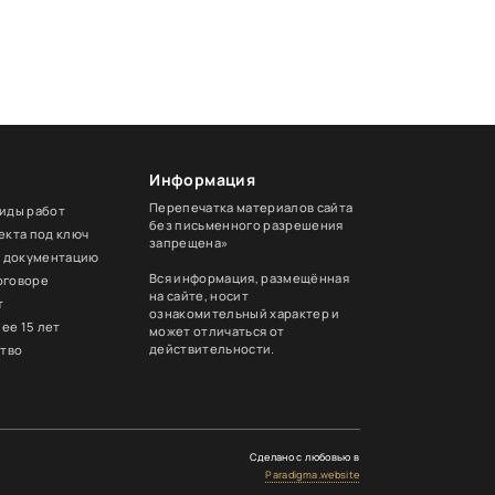
Информация
Перепечатка материалов сайта
виды работ
без письменного разрешения
екта под ключ
запрещена»
ю документацию
Вся информация, размещённая
оговоре
на сайте, носит
т
ознакомительный характер и
ее 15 лет
может отличаться от
действительности.
тво
Сделано с любовью в
Paradigma.website