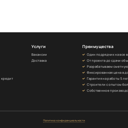
Услуги
Преимущества
Вакансии
Один подрядчик на все 
Доставка
От проекта до сдачи объ
Разрабатываем сметну
и
Фиксированная цена в д
и кредит
Гарантия на работы 5 ле
Строители с опытом бол
Собственное производс
Политика конфиденциальности