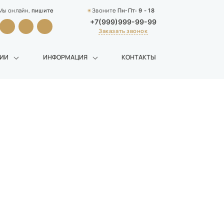
Мы онлайн,
пишите
Звоните
Пн-Пт:
9 - 18
+7(999)999-99-99
Заказать звонок
НИИ
ИНФОРМАЦИЯ
КОНТАКТЫ
БЕСПЛАТНО
И БЫСТРО!
Тест-калькулятор на расчет
стоимости памятника