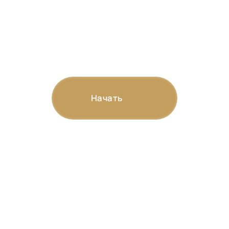
Рассчитайте стоимость
изготовления памятника и
получите 3D-визуализацию
Начать