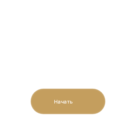
Рассчитайте стоимость
изготовления памятника и
получите 3D-визуализацию
Начать